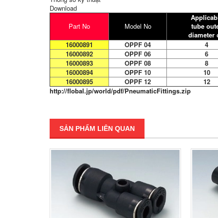
Download
Applicab
Part No
Model No
tube out
diameter
16000891
OPPF 04
4
16000892
OPPF 06
6
16000893
OPPF 08
8
16000894
OPPF 10
10
16000895
OPPF 12
12
http://flobal.jp/world/pdf/PneumaticFittings.zip
SẢN PHẨM LIÊN QUAN