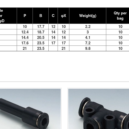
le
Qty per
er
P
C
Weight(g)
B
φX
bag
D
φ
10
17.7
12
10
2.2
10
12.4
18.7
14
12
3
10
14.4
20.5
14
14
4.1
10
17.6
23.5
17
17
7.2
10
21
23.5
21
9.8
10