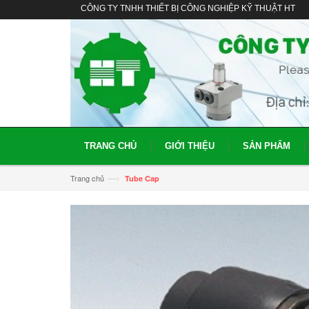
CÔNG TY TNHH THIẾT BỊ CÔNG NGHIỆP KỸ THUẬT HT
TRANG CHỦ
GIỚI THIỆU
SẢN PHẨM
—›
Trang chủ
Tube Cap