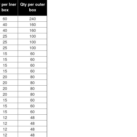
 per Iner
Qty per outer
box
box
60
240
40
160
40
160
25
100
25
100
25
100
15
60
15
60
15
60
15
60
20
80
20
80
20
80
20
80
15
60
15
60
15
60
12
48
12
48
12
48
12
48