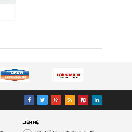
LIÊN HỆ
ng
Số 79 Đỗ Thuận, Đê Tô Hoàng, Cầu