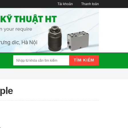
Tài khoản
Thanh toán
TÌM KIẾM
ple