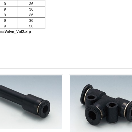
9
36
9
36
9
36
9
36
9
36
gesValve_Vol2.zip