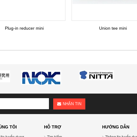
Plug-in reducer mini
Union tee mini
NHẬN TIN
ÚNG TÔI
HỖ TRỢ
HƯỚNG DẪN
tin tuyển dụng
Tìm kiếm
Thông tin tuyển dụ