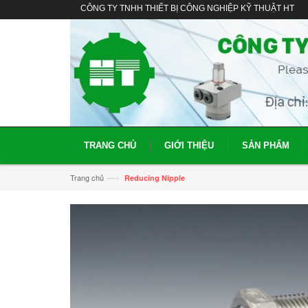
CÔNG TY TNHH THIẾT BỊ CÔNG NGHIỆP KỸ THUẬT HT
TRANG CHỦ
GIỚI THIỆU
SẢN PHẨM
—›
Trang chủ
Reducing Nipple