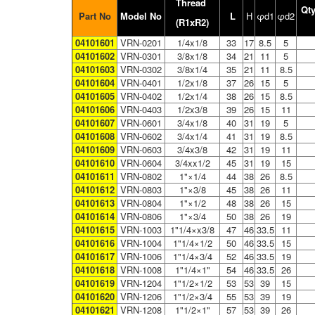
Thread
Qty
Part No
Model No
L
H
φd1
φd2
(R1xR2)
04101601
VRN-0201
1/4x1/8
33
17
8.5
5
04101602
VRN-0301
3/8x1/8
34
21
11
5
04101603
VRN-0302
3/8x1/4
35
21
11
8.5
04101604
VRN-0401
1/2x1/8
37
26
15
5
04101605
VRN-0402
1/2x1/4
38
26
15
8.5
04101606
VRN-0403
1/2x3/8
39
26
15
11
04101607
VRN-0601
3/4x1/8
40
31
19
5
04101608
VRN-0602
3/4x1/4
41
31
19
8.5
04101609
VRN-0603
3/4x3/8
42
31
19
11
04101610
VRN-0604
3/4xx1/2
45
31
19
15
04101611
VRN-0802
1"×1/4
44
38
26
8.5
04101612
VRN-0803
​1"×3/8
45
38
26
11
04101613
VRN-0804
​1"×1/2
48
38
26
15
04101614
VRN-0806
​1"×3/4
50
38
26
19
04101615
VRN-1003
1"1/4×x3/8
47
46
33.5
11
04101616
VRN-1004
1"1/4×1/2
50
46
33.5
15
04101617
VRN-1006
1"1/4×3/4
52
46
33.5
19
04101618
VRN-1008
1"1/4×1"
54
46
33.5
26
04101619
VRN-1204
1"1/2×1/2
53
53
39
15
04101620
VRN-1206
1"1/2×3/4
55
53
39
19
04101621
VRN-1208
1"1/2×1"
57
53
39
26