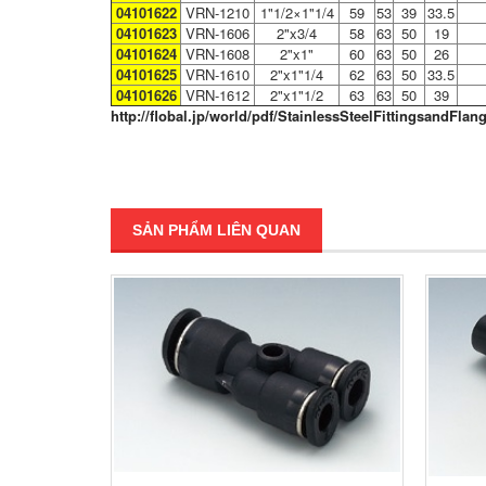
04101622
VRN-1210
1"1/2×1"1/4
59
53
39
33.5
04101623
VRN-1606
2"x3/4
58
63
50
19
04101624
VRN-1608
2"x1"
60
63
50
26
04101625
VRN-1610
2"x1"1/4
62
63
50
33.5
04101626
VRN-1612
2"x1"1/2
63
63
50
39
http://flobal.jp/world/pdf/StainlessSteelFittingsandFlan
SẢN PHẨM LIÊN QUAN