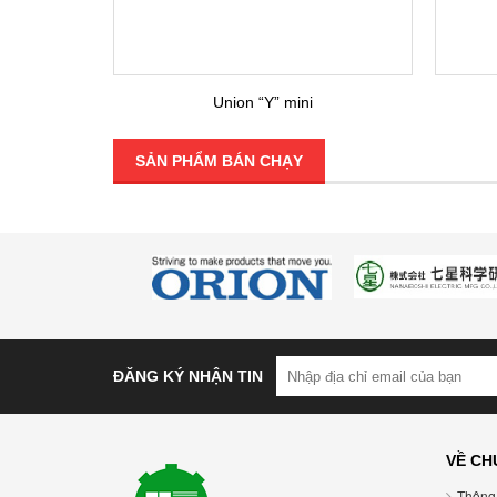
Union “Y” mini
SẢN PHẨM BÁN CHẠY
ĐĂNG KÝ NHẬN TIN
VỀ CH
Thông 