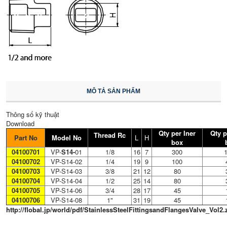
MÔ TẢ SẢN PHẨM
Thông số kỹ thuật
Download
Qty per Iner
Qty p
Thread Rc
Part No
Model No
L
H
box
04100701
VP-
S14-
01
1/8
16
7
300
04100702
VP-S14-02
1/4
19
9
100
04100703
VP-S14-03
3/8
21
12
80
04100704
VP-S14-04
1/2
25
14
80
04100705
VP-S14-06
3/4
28
17
45
04100706
VP-S14-08
1"
31
19
45
http://flobal.jp/world/pdf/StainlessSteelFittingsandFlangesValve_Vol2.