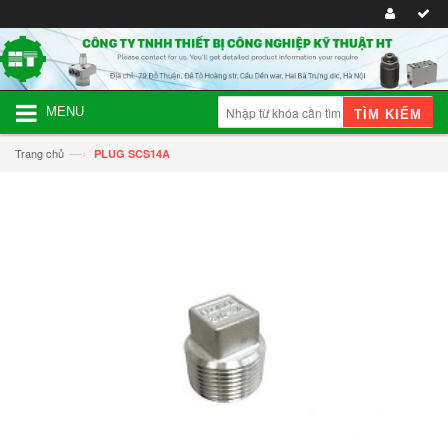
MENU
TÌM KIẾM
—›
Trang chủ
PLUG SCS14A