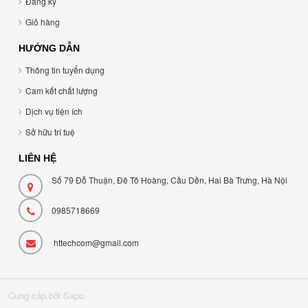
Đăng ký
Giỏ hàng
HƯỚNG DẪN
Thông tin tuyển dụng
Cam kết chất lượng
Dịch vụ tiện ích
Sở hữu trí tuệ
LIÊN HỆ
Số 79 Đỗ Thuận, Đê Tô Hoàng, Cầu Dền, Hai Bà Trưng, Hà Nội
0985718669
httechcom@gmail.com
Cung cấp bởi Sapo