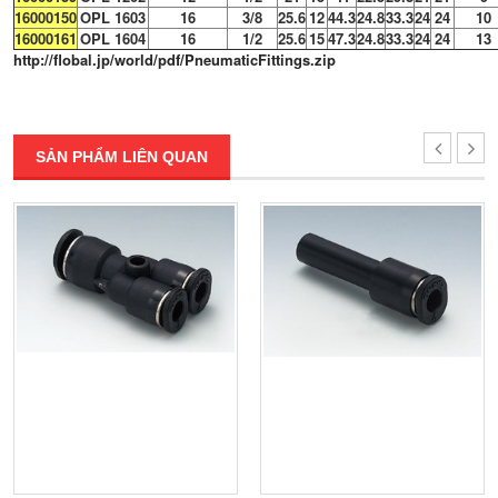
16000150
OPL 1603
16
3/8
25.6
12
44.3
24.8
33.3
24
24
10
16000161
OPL 1604
16
1/2
25.6
15
47.3
24.8
33.3
24
24
13
http://flobal.jp/world/pdf/PneumaticFittings.zip
SẢN PHẨM LIÊN QUAN