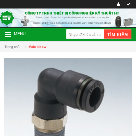
MENU
TÌM KIẾM
—›
Trang chủ
Male elbow