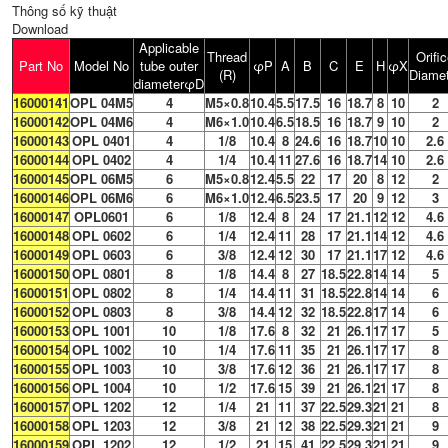
Thông số kỹ thuật
Download
Applicable
Thread
Orifi
Part No
Model No
tube outer
φP
A
B
C
E
H
φX
(R)
Diamet
diameterφD
16000141
OPL 04M5
4
M5×0.8
10.4
5.5
17.5
16
18.7
8
10
2
16000142
OPL 04M6
4
M6×1.0
10.4
6.5
18.5
16
18.7
9
10
2
16000143
OPL 0401
4
1/8
10.4
8
24.6
16
18.7
10
10
2.6
16000144
OPL 0402
4
1/4
10.4
11
27.6
16
18.7
14
10
2.6
16000145
OPL 06M5
6
M5×0.8
12.4
5.5
22
17
20
8
12
2
16000146
OPL 06M6
6
M6×1.0
12.4
6.5
23.5
17
20
9
12
3
16000147
OPL0601
6
1/8
12.4
8
24
17
21.1
12
12
4.6
16000148
OPL 0602
6
1/4
12.4
11
28
17
21.1
14
12
4.6
16000149
OPL 0603
6
3/8
12.4
12
30
17
21.1
17
12
4.6
16000150
OPL 0801
8
1/8
14.4
8
27
18.5
22.8
14
14
5
16000151
OPL 0802
8
1/4
14.4
11
31
18.5
22.8
14
14
6
16000152
OPL 0803
8
3/8
14.4
12
32
18.5
22.8
17
14
6
16000153
OPL 1001
10
1/8
17.6
8
32
21
26.1
17
17
5
16000154
OPL 1002
10
1/4
17.6
11
35
21
26.1
17
17
8
16000155
OPL 1003
10
3/8
17.6
12
36
21
26.1
17
17
8
16000156
OPL 1004
10
1/2
17.6
15
39
21
26.1
21
17
8
16000157
OPL 1202
12
1/4
21
11
37
22.5
29.3
21
21
8
16000158
OPL 1203
12
3/8
21
12
38
22.5
29.3
21
21
9
16000159
OPL 1202
12
1/2
21
15
41
22.5
29.3
21
21
9