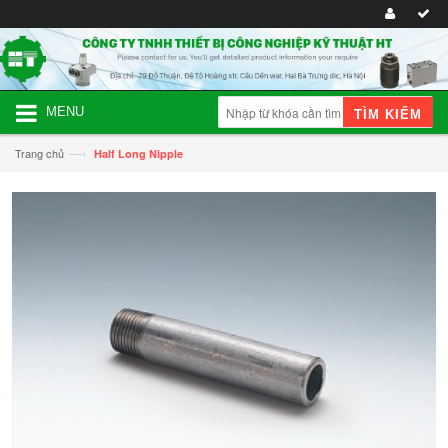
MENU
TÌM KIẾM
—›
Trang chủ
Half Long Nipple