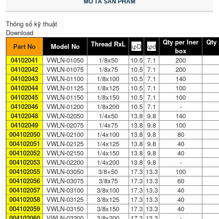
MÔ TẢ SẢN PHẨM
Thông số kỹ thuật
Download
Qty per Iner
Qty 
Thread RxL
Part No
Model No
φD
φd
box
04102041
VWLN-01050
1/8x50
10.5
7.1
200
04102042
VWLN-01075
1/8x75
10.5
7.1
200
04102043
VWLN-01100
1/8x100
10.5
7.1
140
04102044
VWLN-01125
1/8x125
10.5
7.1
100
04102045
VWLN-01150
1/8x150
10.5
7.1
100
04102046
VWLN-01200
1/8x200
10.5
7.1
-
04102048
VWLN-02050
1/4x50
13.8
9.8
140
04102049
VWLN-02075
1/4x75
13.8
9.8
100
004102050
VWLN-02100
1/4x100
13.8
9.8
80
004102051
VWLN-02125
1/4x125
13.8
9.8
40
004102052
VWLN-02150
1/4x150
13.8
9.8
40
004102053
VWLN-02200
1/4x200
13.8
9.8
-
004102055
VWLN-03050
3/8×50
17.3
13.3
100
004102056
VWLN-03075
3/8x75
17.3
13.3
60
004102057
VWLN-03100
3/8x100
17.3
13.3
40
004102058
VWLN-03125
3/8x125
17.3
13.3
40
004102059
VWLN-03150
3/8x150
17.3
13.3
40
004102060
VWLN-03200
3/8x200
17.3
13.3
-