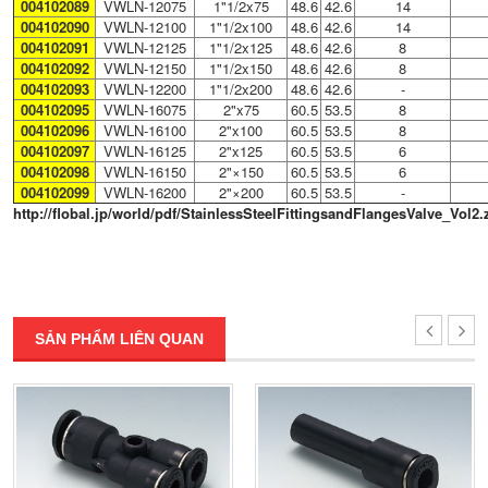
004102089
VWLN-12075
1"1/2x75
48.6
42.6
14
004102090
VWLN-12100
1"1/2x100
48.6
42.6
14
004102091
VWLN-12125
1"1/2x125
48.6
42.6
8
004102092
VWLN-12150
1"1/2x150
48.6
42.6
8
004102093
VWLN-12200
1"1/2x200
48.6
42.6
-
004102095
VWLN-16075
2"x75
60.5
53.5
8
004102096
VWLN-16100
2"x100
60.5
53.5
8
004102097
VWLN-16125
2"x125
60.5
53.5
6
004102098
VWLN-16150
2"×150
60.5
53.5
6
004102099
VWLN-16200
2"×200
60.5
53.5
-
http://flobal.jp/world/pdf/StainlessSteelFittingsandFlangesValve_Vol2.
SẢN PHẨM LIÊN QUAN