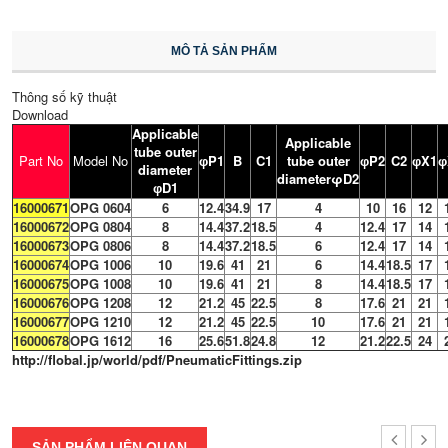
MÔ TẢ SẢN PHẨM
Thông số kỹ thuật
Download
Applicable
Applicable
tube outer
Part No
Model No
P1
B
C1
tube outer
P2
C2
X1
φ
φ
φ
φ
diameter
diameterφD2
D1
φ
16000671
OPG 0604
6
12.4
34.9
17
4
10
16
12
16000672
OPG 0804
8
14.4
37.2
18.5
4
12.4
17
14
16000673
OPG 0806
8
14.4
37.2
18.5
6
12.4
17
14
16000674
OPG 1006
10
19.6
41
21
6
14.4
18.5
17
16000675
OPG 1008
10
19.6
41
21
8
14.4
18.5
17
16000676
OPG 1208
12
21.2
45
22.5
8
17.6
21
21
16000677
OPG 1210
12
21.2
45
22.5
10
17.6
21
21
16000678
OPG 1612
16
25.6
51.8
24.8
12
21.2
22.5
24
http://flobal.jp/world/pdf/PneumaticFittings.zip
SẢN PHẨM LIÊN QUAN