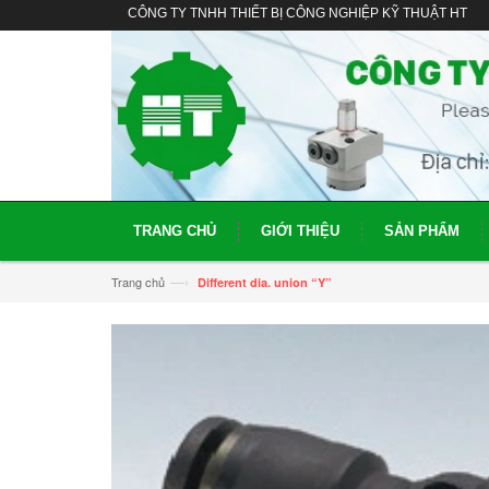
CÔNG TY TNHH THIẾT BỊ CÔNG NGHIỆP KỸ THUẬT HT
TRANG CHỦ
GIỚI THIỆU
SẢN PHẨM
—›
Trang chủ
Different dia. union “Y”