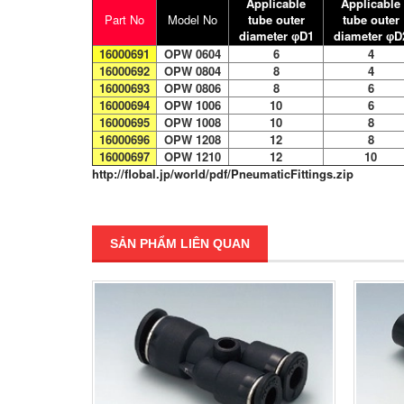
Applicable
Applicable
Part No
Model No
tube outer
tube outer
diameter
D1
diameter
D
φ
φ
16000691
OPW 0604
6
4
16000692
OPW 0804
8
4
16000693
OPW 0806
8
6
16000694
OPW 1006
10
6
16000695
OPW 1008
10
8
16000696
OPW 1208
12
8
16000697
OPW 1210
12
10
http://flobal.jp/world/pdf/PneumaticFittings.zip
SẢN PHẨM LIÊN QUAN