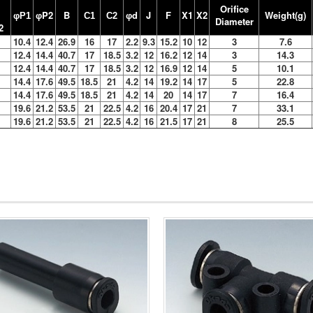
Orifice
P2
B
d
J
F
X1
X2
Weight(g)
φP1
φ
C1
C2
φ
Diameter
2
10.4
12.4
26.9
16
17
2.2
9.3
15.2
10
12
3
7.6
12.4
14.4
40.7
17
18.5
3.2
12
16.2
12
14
3
14.3
12.4
14.4
40.7
17
18.5
3.2
12
16.9
12
14
5
10.1
14.4
17.6
49.5
18.5
21
4.2
14
19.2
14
17
5
22.8
14.4
17.6
49.5
18.5
21
4.2
14
20
14
17
7
16.4
19.6
21.2
53.5
21
22.5
4.2
16
20.4
17
21
7
33.1
19.6
21.2
53.5
21
22.5
4.2
16
21.5
17
21
8
25.5