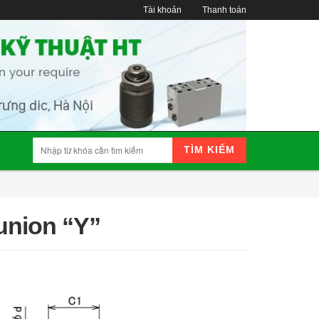
Tài khoản
Thanh toán
TÌM KIẾM
 union “Y”