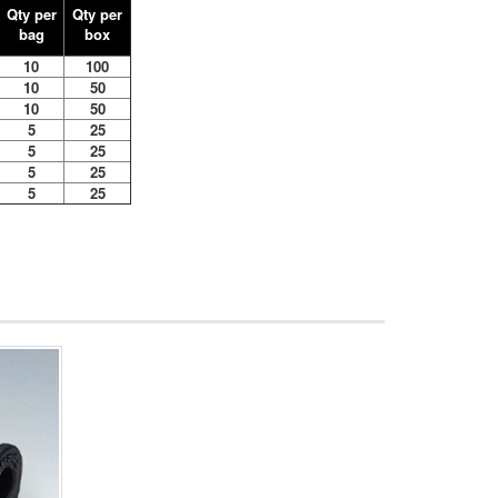
Qty per
Qty per
bag
box
10
100
10
50
10
50
5
25
5
25
5
25
5
25