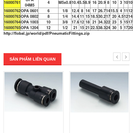
16000761
4
M5x0.8
10.4
5.5
8.9
16
20.9
8
10
3
10
10
04M5
16000762
OPA 0601
6
1/8
12.4
8
14
17
26.7
14
15.5
4
11
12
16000763
OPA 0802
8
1/4
14.4
11
15
18.5
30.2
17
20
4.5
12
14
16000764
OPA 1003
10
3/8
17.6
12
18
21
34.3
22
23
5
15
17
16000765
OPA 1204
12
1/2
21
15
21
22.5
38.3
24
30
5
17
20
http://flobal.jp/world/pdf/PneumaticFittings.zip
SẢN PHẨM LIÊN QUAN