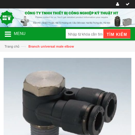
MENU
TÌM KIẾM
—›
Trang chủ
Branch universal male elbow