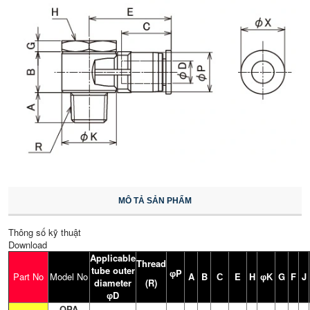
MÔ TẢ SẢN PHẨM
Thông số kỹ thuật
Download
Applicable
Thread
tube outer
P
φ
Part No
Model No
A
B
E
H
G
F
J
C
φ
K
diameter
(R)
D
φ
OPA