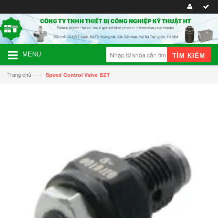
MENU
TÌM KIẾM
—›
Trang chủ
Speed Control Valve BZT