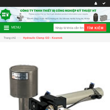
MENU
TÌM KIẾM
—›
Trang chủ
Hydraulic Clamp GD - Kosmek