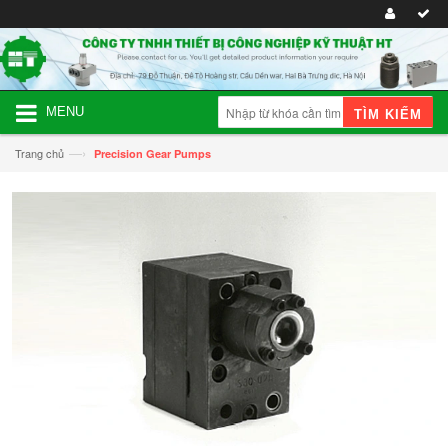
MENU
TÌM KIẾM
—›
Trang chủ
Precision Gear Pumps