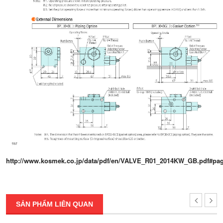
http://www.kosmek.co.jp/data/pdf/en/VALVE_R01_2014KW_GB.pdf#pa
SẢN PHẨM LIÊN QUAN