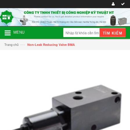
MENU
TÌM KIẾM
—›
Trang chủ
Non-Leak Reducing Valve BMA