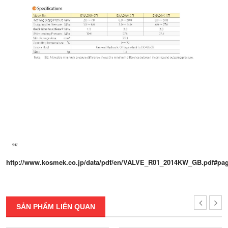
http://www.kosmek.co.jp/data/pdf/en/VALVE_R01_2014KW_GB.pdf#pa
SẢN PHẨM LIÊN QUAN