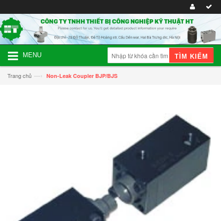
MENU
TÌM KIẾM
—›
Trang chủ
Non-Leak Coupler BJP/BJS