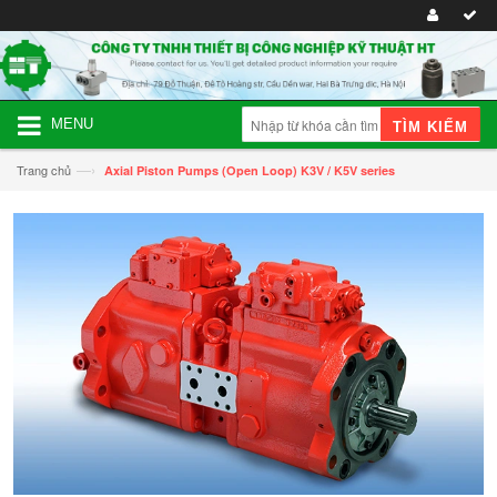
MENU
TÌM KIẾM
—›
Trang chủ
Axial Piston Pumps (Open Loop) K3V / K5V series