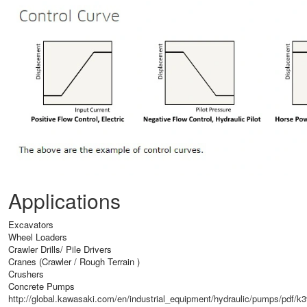
Applications
Excavators
Wheel Loaders
Crawler Drills/ Pile Drivers
Cranes (Crawler / Rough Terrain )
Crushers
Concrete Pumps
http://global.kawasaki.com/en/industrial_equipment/hydraulic/pumps/pdf/