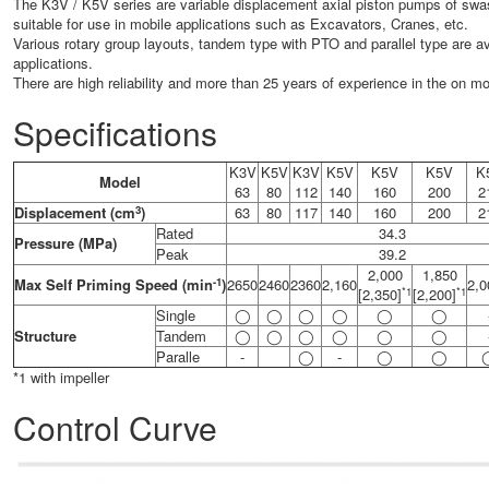
The K3V / K5V series are variable displacement axial piston pumps of swa
suitable for use in mobile applications such as Excavators, Cranes, etc.
Various rotary group layouts, tandem type with PTO and parallel type are av
applications.
There are high reliability and more than 25 years of experience in the on mo
Specifications
K3V
K5V
K3V
K5V
K5V
K5V
K
Model
63
80
112
140
160
200
2
3
Displacement (cm
)
63
80
117
140
160
200
2
Rated
34.3
Pressure (MPa)
Peak
39.2
2,000
1,850
-1
Max Self Priming Speed (min
)
2650
2460
2360
2,160
2,0
*1
*1
[2,350]
[2,200]
Single
◯
◯
◯
◯
◯
◯
Structure
Tandem
◯
◯
◯
◯
◯
◯
Paralle
-
◯
-
◯
◯
*1 with impeller
Control Curve