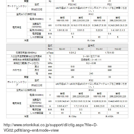
http://www.orionkikai.co.jp/support/dl/ctlg.aspx?file=D-
VG02.pdf&lang=en&mode=view