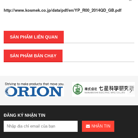
http://www.kosmek.co.jp/data/pdf/en/YP_R00_2014QD_GB.pdf
SẢN PHẨM LIÊN QUAN
SẢN PHẨM BÁN CHẠY
ĐĂNG KÝ NHẬN TIN
NHẬN TIN