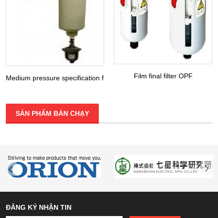
Film final filter OPF
Medium pressure specification filter DFH / LFH / MFH / KFH
SẢN PHẨM BÁN CHẠY
ĐĂNG KÝ NHẬN TIN