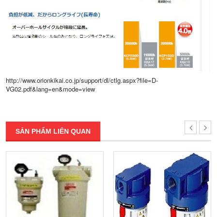
http://www.orionkikai.co.jp/support/dl/ctlg.aspx?file=D-
VG02.pdf&lang=en&mode=view
SẢN PHẨM LIÊN QUAN