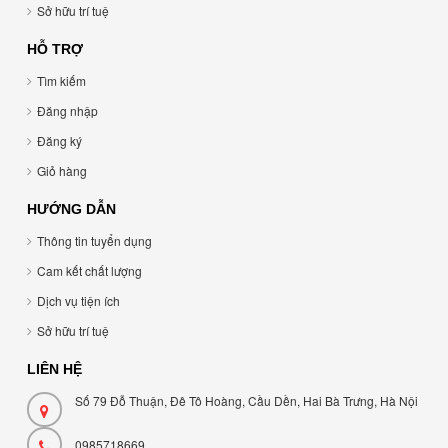
Sở hữu trí tuệ
HỖ TRỢ
Tìm kiếm
Đăng nhập
Đăng ký
Giỏ hàng
HƯỚNG DẪN
Thông tin tuyển dụng
Cam kết chất lượng
Dịch vụ tiện ích
Sở hữu trí tuệ
LIÊN HỆ
Số 79 Đỗ Thuận, Đê Tô Hoàng, Cầu Dền, Hai Bà Trưng, Hà Nội
0985718669