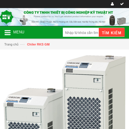
MENU
TÌM KIẾM
—›
Trang chủ
Chiler RKS GM