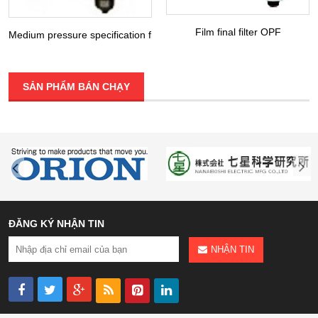
Film final filter OPF
Medium pressure specification filter DFH / LFH / MFH / KFH
SẢN PHẨM BÁN CHẠY
ĐĂNG KÝ NHẬN TIN
NHẬN TIN