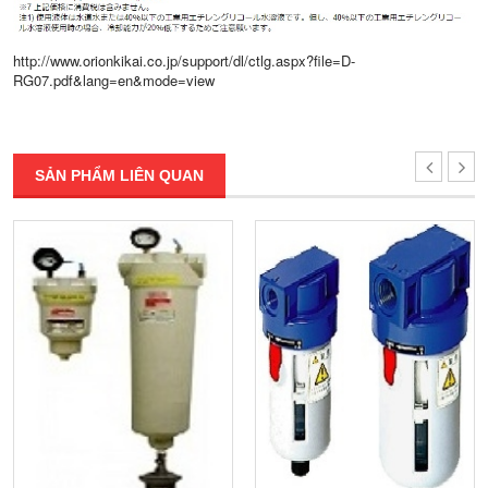
http://www.orionkikai.co.jp/support/dl/ctlg.aspx?file=D-
RG07.pdf&lang=en&mode=view
SẢN PHẨM LIÊN QUAN