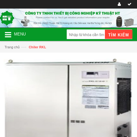
MENU
TÌM KIẾM
—›
Trang chủ
Chiler RKL