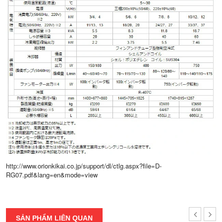
http://www.orionkikai.co.jp/support/dl/ctlg.aspx?file=D-
RG07.pdf&lang=en&mode=view
SẢN PHẨM LIÊN QUAN